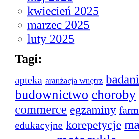
kwiecień 2025
marzec 2025
luty 2025
Tagi:
badani
apteka
aranżacja wnętrz
choroby
budownictwo
commerce
egzaminy
farm
ma
korepetycje
edukacyjne