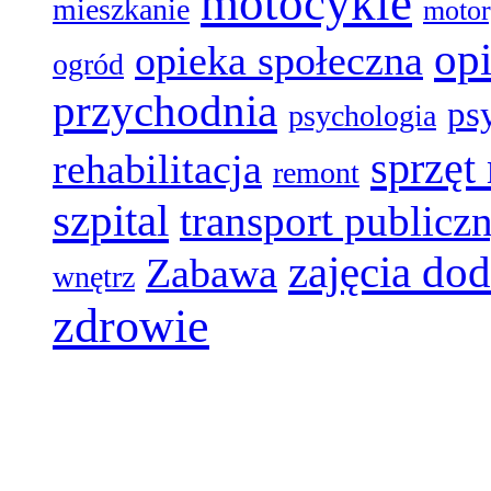
motocykle
mieszkanie
motor
op
opieka społeczna
ogród
przychodnia
ps
psychologia
sprzęt
rehabilitacja
remont
szpital
transport publicz
zajęcia do
Zabawa
wnętrz
zdrowie